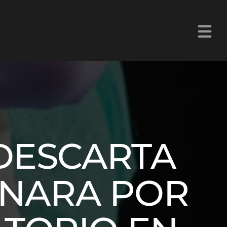
La Z Chetumal 92.9FM
 DESCARTA
GINARA POR