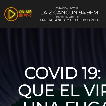
ESTACIÓN ACTUAL:
LA Z CANCÚN 94.9FM
CANCIÓN ACTUAL
LA NETA, LA NETA, YO ESCUCHO LA ZETA
La Z Cancún 
COVID 19
QUE EL VI
L