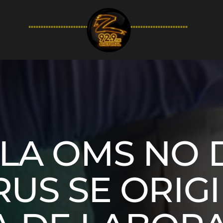
94.9FM
: LA OMS NO
RUS SE ORI