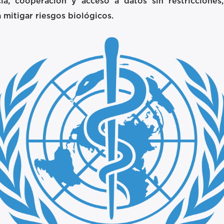
cia, cooperación y acceso a datos sin restriccione
 mitigar riesgos biológicos.