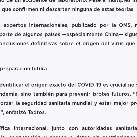
ad de un accidente de laboratorio. Pese a múltiples i
que confirmen ni descarten ninguna de estas teorías.
 expertos internacionales, publicado por la OMS, r
 parte de algunos países —especialmente China— sigu
onclusiones definitivas sobre el origen del virus qu
preparación futura
entificar el origen exacto del COVID-19 es crucial n
emia, sino también para prevenir brotes futuros. “
forzar la seguridad sanitaria mundial y estar mejor p
, enfatizó Tedros.
ica internacional, junto con autoridades sanitaria