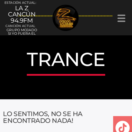
ESTACIÓN ACTUAL:
LA Z
CANCÚN
94.9FM
CANCIÓN ACTUAL
GRUPO MOJADO
SI YO FUERA EL
TRANCE
La Z Cancún 94.9FM
La Z Chetumal 92.9FM
LO SENTIMOS, NO SE HA
L
ENCONTRADO NADA!