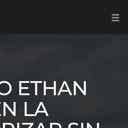
La Z Chetumal 92.9FM
TO ETHAN
N LA