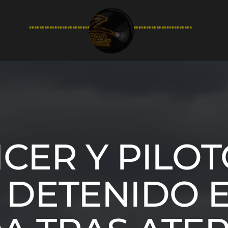
94.9FM
CER Y PILO
 DETENIDO E