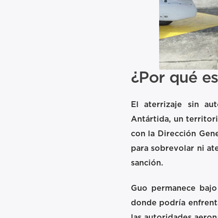
¿Por qué e
El aterrizaje sin au
Antártida, un territo
con la Dirección Gene
para sobrevolar ni at
sanción.
Guo permanece bajo c
donde podría enfrent
las autoridades aeron