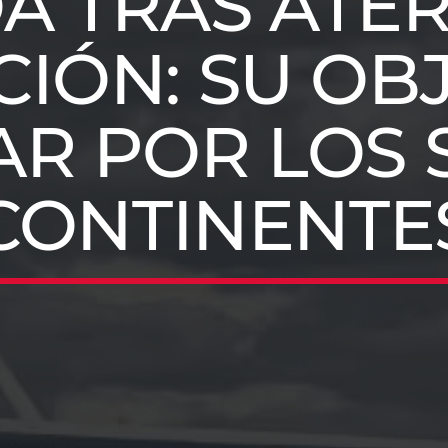
A TRAS ATER
IÓN: SU OB
R POR LOS 
CONTINENTE