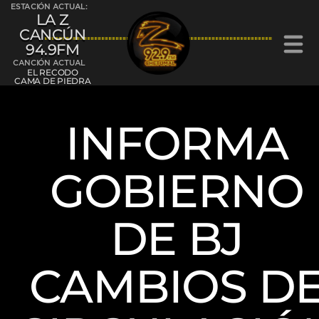
ESTACIÓN ACTUAL:
LA Z
CANCÚN
94.9FM
CANCIÓN ACTUAL
EL RECODO
CAMA DE PIEDRA
INFORMA
La Z Cancún 94.9FM
GOBIERNO
La Z Chetumal 92.9FM
DE BJ
CAMBIOS D
L