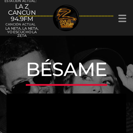
ESTACIÓN ACTUAL:
LA Z
CANCÚN
94.9FM
CANCIÓN ACTUAL
LA NETA, LA NETA,
YO ESCUCHO LA
ZETA
La Z Cancún 94.9FM
BÉSAME
La Z Chetumal 92.9FM
L