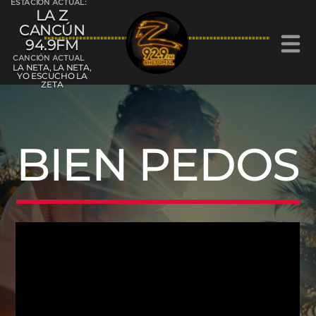
ESTACIÓN ACTUAL:
LA Z
CANCÚN
94.9FM
CANCIÓN ACTUAL
LA NETA, LA NETA,
YO ESCUCHO LA
ZETA
La Z Cancún 94.9FM
BIEN PEDOS
La Z Chetumal 92.9FM
L