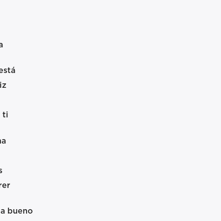
a
está
iz
ti
na
s
rer
da bueno