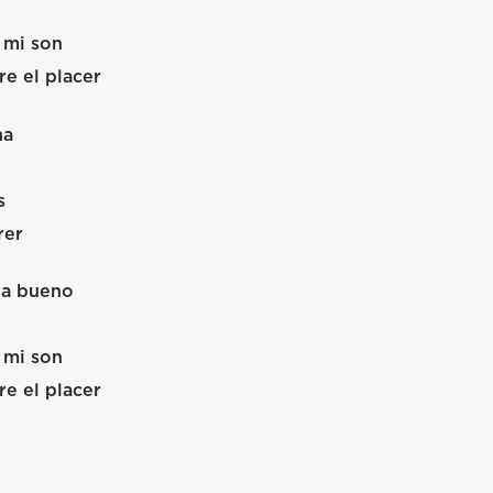
 mi son
e el placer
na
s
rer
da bueno
 mi son
e el placer