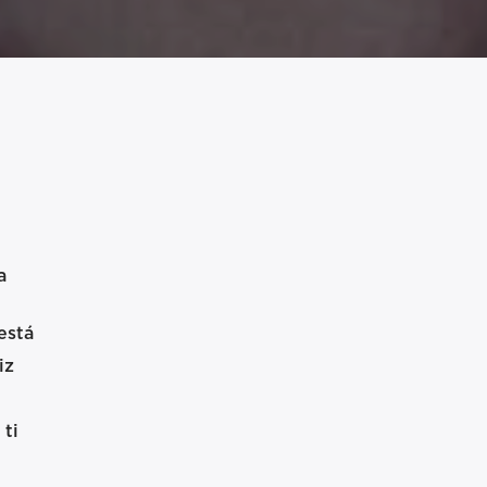
a
está
iz
ti