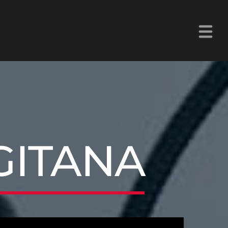
La Z Chetumal 92.9FM
GITANA