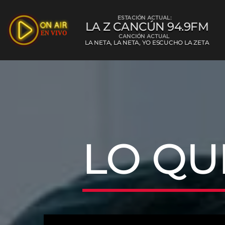
ESTACIÓN ACTUAL:
LA Z CANCÚN 94.9FM
CANCIÓN ACTUAL
LA NETA, LA NETA, YO ESCUCHO LA ZETA
La Z Cancún 
LO QU
L