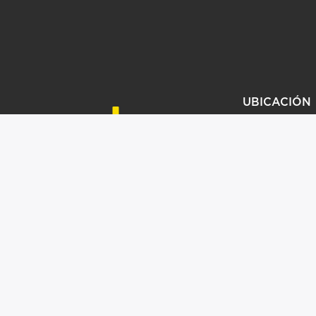
UBICACIÓN
KIT COMERCIAL
JA CON NOSOTROS
CONTACTO
@PROMOEXITOS.COM
A | TODOS LOS DERECHOS RESERVADOS |
AVISO DE