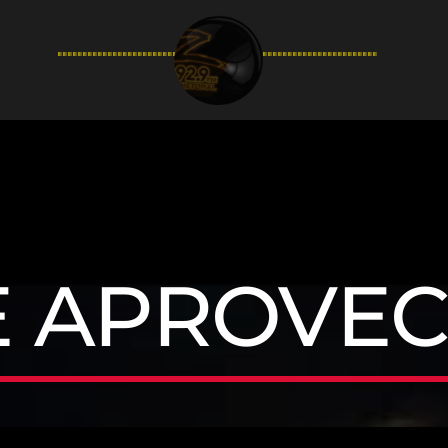
94.9FM
E APROVEC