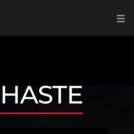
La Z Chetumal 92.9FM
HASTE