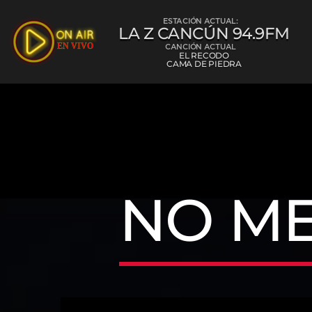
ESTACIÓN ACTUAL:
LA Z CANCÚN 94.9FM
CANCIÓN ACTUAL
EL RECODO
CAMA DE PIEDRA
La Z Cancún 
NO M
L