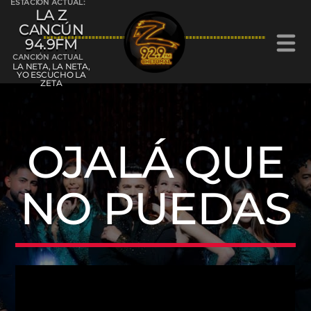
ESTACIÓN ACTUAL:
LA Z
CANCÚN
94.9FM
CANCIÓN ACTUAL
LA NETA, LA NETA,
YO ESCUCHO LA
ZETA
La Z Cancún 94.9FM
OJALÁ QUE
NO PUEDAS
La Z Chetumal 92.9FM
L