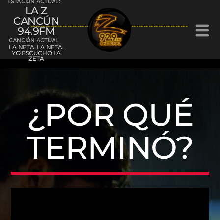
ESTACIÓN ACTUAL:
LA Z
CANCÚN
94.9FM
CANCIÓN ACTUAL
LA NETA, LA NETA,
YO ESCUCHO LA
ZETA
La Z Cancún 94.9FM
¿POR QUÉ
TERMINÓ?
La Z Chetumal 92.9FM
L