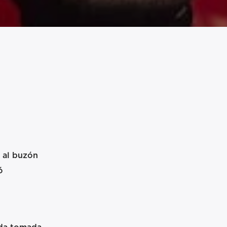
 al buzón
ó