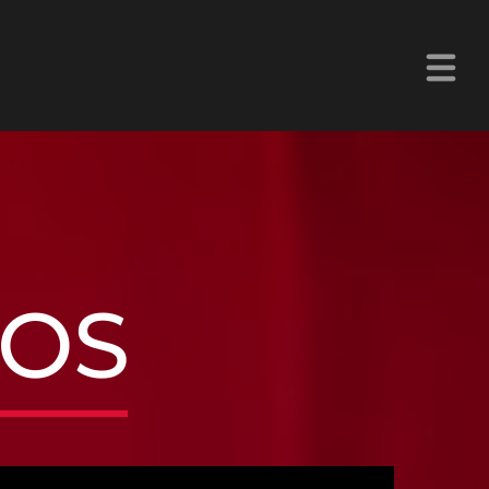
La Z Chetumal 92.9FM
SOS