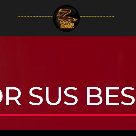
94.9FM
R SUS BE