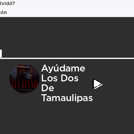
lvidó?
zón
Ayúdame
Los Dos
De
Tamaulipas