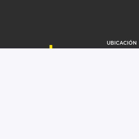
UBICACIÓN
KIT COMERCIAL
JA CON NOSOTROS
CONTACTO
@PROMOEXITOS.COM
A | TODOS LOS DERECHOS RESERVADOS |
AVISO DE