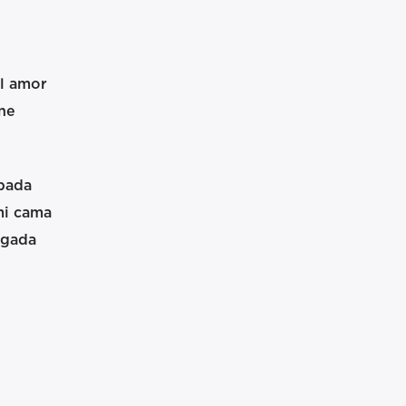
el amor
one
ebada
mi cama
ngada