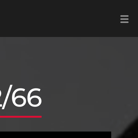
La Z Chetumal 92.9FM
/66