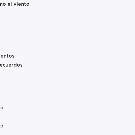
mo el viento
ientos
recuerdos
dó
dó