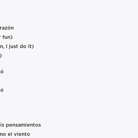
 razón
r fun)
 I just do it)
)
dó
dó
is pensamientos
mo el viento