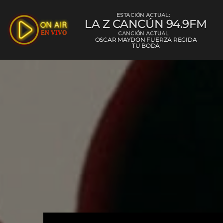
ESTACIÓN ACTUAL:
LA Z CANCÚN 94.9FM
CANCIÓN ACTUAL
OSCAR MAYDON FUERZA REGIDA
TU BODA
La Z Cancún 
L