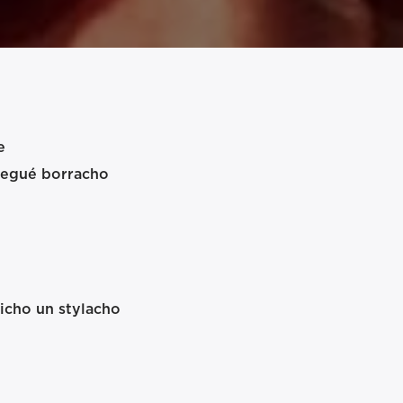
e
legué borracho
icho un stylacho