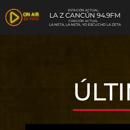
ESTACIÓN ACTUAL:
LA Z CANCÚN 94.9FM
CANCIÓN ACTUAL
LA NETA, LA NETA, YO ESCUCHO LA ZETA
La Z Cancún 
ÚLT
L