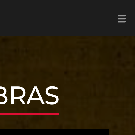
La Z Chetumal 92.9FM
BRAS