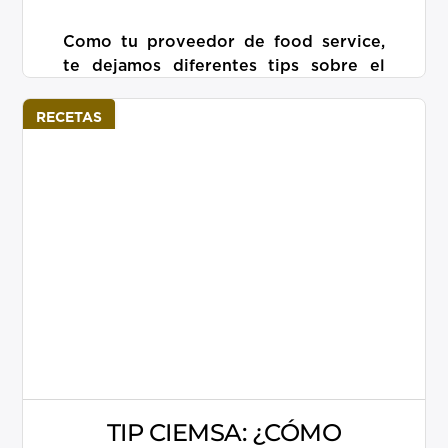
Como tu proveedor de food service,
te dejamos diferentes tips sobre el
cuidado, manejo o preparación de tus
alimentos. En esta ocación queremos
RECETAS
platicarte sobre […]
Más información
TIP CIEMSA: ¿CÓMO