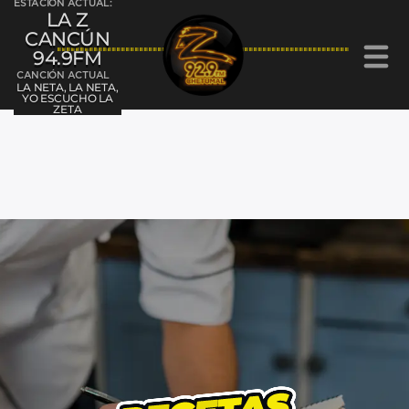
ESTACIÓN ACTUAL:
LA Z
CANCÚN
94.9FM
CANCIÓN ACTUAL
LA NETA, LA NETA,
YO ESCUCHO LA
ZETA
La Z Cancún 94.9FM
La Z Chetumal 92.9FM
L