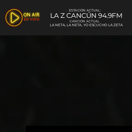
ESTACIÓN ACTUAL:
LA Z CANCÚN 94.9FM
CANCIÓN ACTUAL
LA NETA, LA NETA, YO ESCUCHO LA ZETA
La Z Cancún 
L