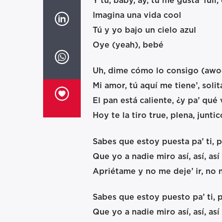
Y tú, baby, ay, tú me gusta’ full,
Imagina una vida cool
Tú y yo bajo un cielo azul
Oye (yeah), bebé
Uh, dime cómo lo consigo (awo
Mi amor, tú aquí me tiene’, solit
El pan está caliente, ¿y pa’ qué 
Hoy te la tiro true, plena, junt
Sabes que estoy puesta pa’ ti, pa’ 
Que yo a nadie miro así, así, así
Apriétame y no me deje’ ir, no m
Sabes que estoy puesto pa’ ti, pa’ 
Que yo a nadie miro así, así, así