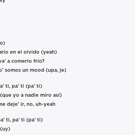
 ey
o)
ario en el olvido (yeah)
va’ a comerlo frío?
ico’ somos un mood (upa, je)
ti, pa’ ti (pa’ ti)
 (que yo a nadie miro así)
e deje’ ir, no, uh-yeah
ti, pa’ ti (pa’ ti)
 (uy)