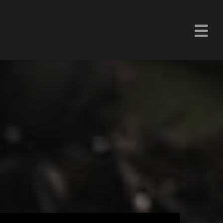
La Z Chetumal 92.9FM