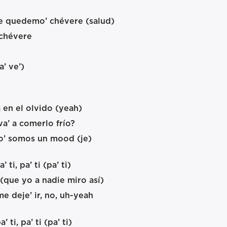
ue quedemo’ chévere (salud)
 chévere
’ ve’)
a en el olvido (yeah)
va’ a comerlo frío?
ico’ somos un mood (je)
ti, pa’ ti (pa’ ti)
 (que yo a nadie miro así)
e deje’ ir, no, uh-yeah
ti, pa’ ti (pa’ ti)