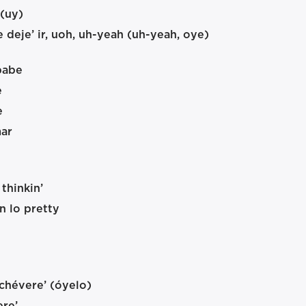
 (uy)
 deje’ ir, uoh, uh-yeah (uh-yeah, oye)
babe
e
e
mar
thinkin’
n lo pretty
chévere’ (óyelo)