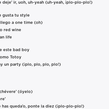
 deje’ ir, uoh, uh-yeah (uh-yeah, ¡plo-plo-plo!)
 gusta tu style
 llego a one time (oh)
o red wine
n life
de este bad boy
 como Totoy
 un party (¡plo, plo, plo, plo!)
chévere’ (óyelo)
re’
te has queda’o, ponte la diez (¡plo-plo-plo!)