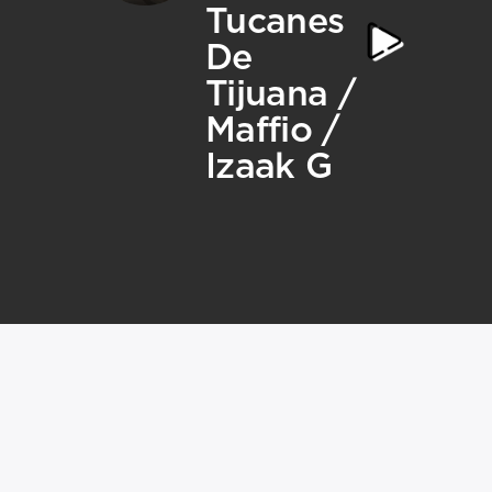
Tucanes
De
Tijuana /
Maffio /
Izaak G
MEDIA 
TRABA