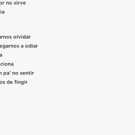
or no sirve
ia
rnos olvidar
egarnos a odiar
a
nciona
 pa’ no sentir
s de fingir