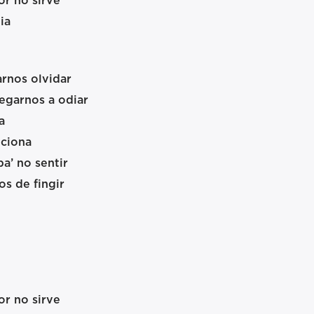
or no sirve
ia
rnos olvidar
egarnos a odiar
a
nciona
a’ no sentir
s de fingir
or no sirve