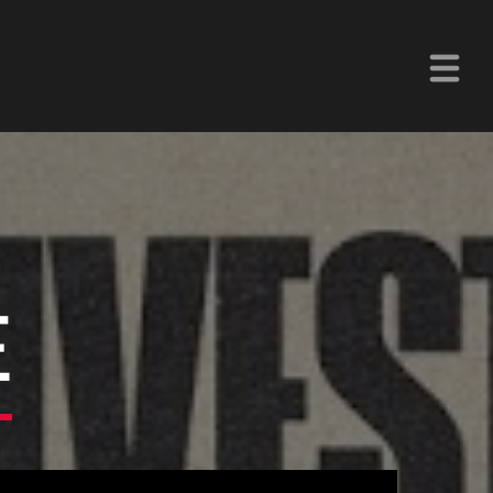
La Z Chetumal 92.9FM
E