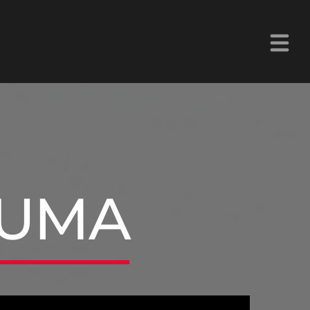
La Z Chetumal 92.9FM
AUMA