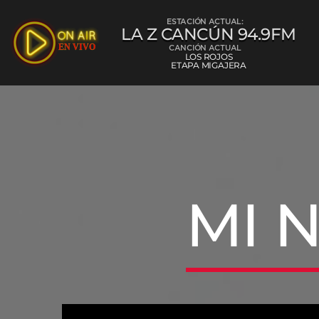
ESTACIÓN ACTUAL:
LA Z CANCÚN 94.9FM
CANCIÓN ACTUAL
LOS ROJOS
ETAPA MIGAJERA
La Z Cancún 
MI 
L