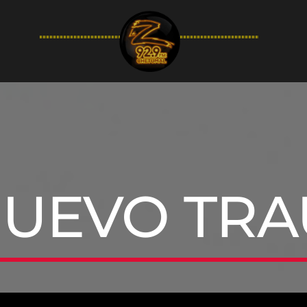
94.9FM
NUEVO TR