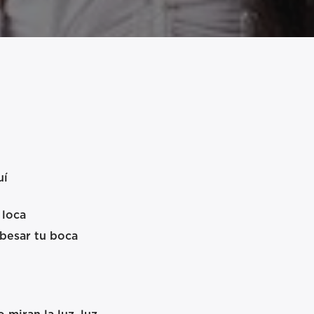
uí
 loca
besar tu boca