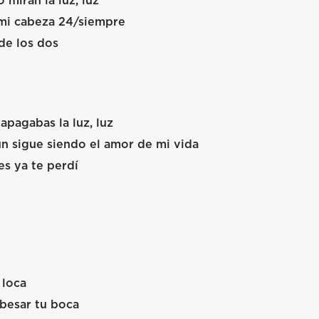
 miran la luz, luz
 mi cabeza 24/siempre
de los dos
apagabas la luz, luz
ún sigue siendo el amor de mi vida
s ya te perdí
 loca
besar tu boca