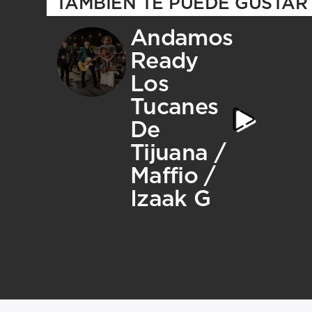
TAMBIÉN TE PUEDE GUSTAR
Andamos
Ready
Los
Tucanes
De
Tijuana /
Maffio /
Izaak G
MEDIA 