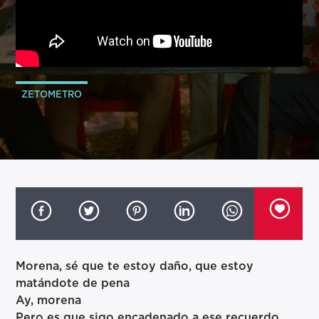
ZETOMETRO
Morena, sé que te estoy daño, que estoy
matándote de pena
Ay, morena
Pero es que sigo encadenado a ese recuerdo