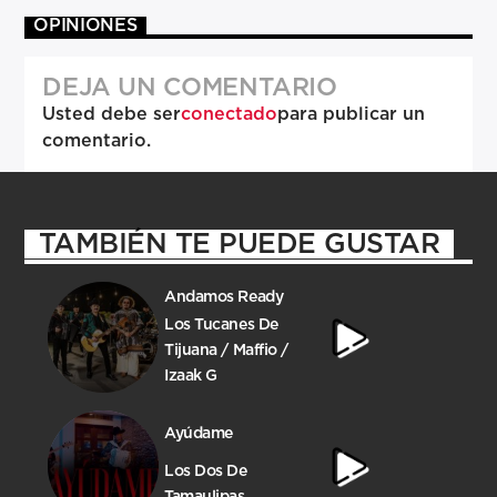
OPINIONES
DEJA UN COMENTARIO
Usted debe ser
conectado
para publicar un
comentario.
TAMBIÉN TE PUEDE GUSTAR
Andamos Ready
Los Tucanes De
Tijuana / Maffio /
Izaak G
Ayúdame
Los Dos De
Tamaulipas