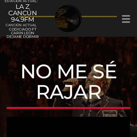
ESTACIÓN ACTUAL:
LA Z
CANCÚN
94.9FM
CANCIÓN ACTUAL
CODICIADO FT
CARIN LEON
DEJAME DORMIR
La Z Cancún 94.9FM
NO ME SÉ
RAJAR
La Z Chetumal 92.9FM
L