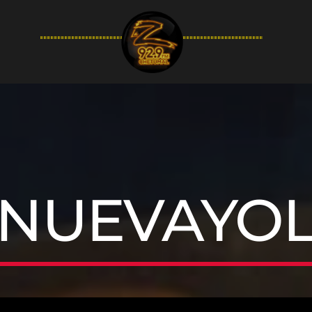
94.9FM
NUEVAYO