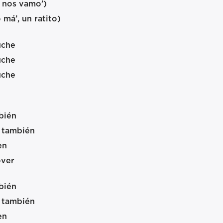
o nos vamo’)
má’, un ratito)
uche
uche
uche
bién
 también
en
over
bién
 también
en