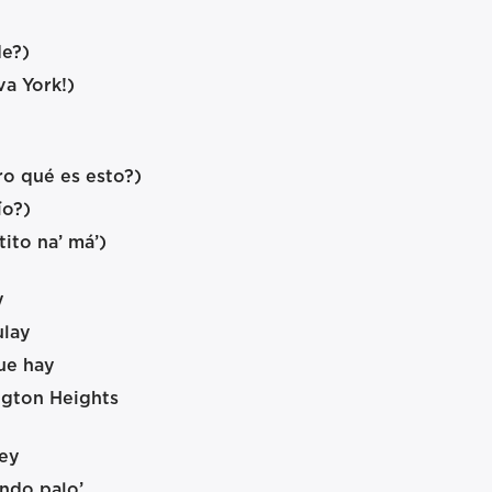
de?)
a York!)
o qué es esto?)
ío?)
ito na’ má’)
y
ulay
ue hay
ngton Heights
 ey
ndo palo’