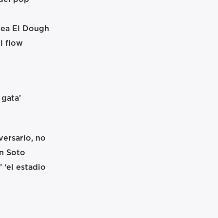
pea El Dough
l flow
 gata’
versario, no
an Soto
 ‘el estadio