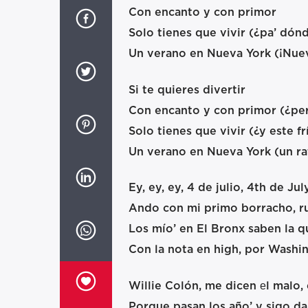
Con encanto y con primor
Solo tienes que vivir (¿pa’ dón
Un verano en Nueva York (¡Nuev
Si te quieres divertir
Con encanto y con primor (¿per
Solo tienes que vivir (¿y este fr
Un verano en Nueva York (un rat
Ey, ey, ey, 4 de julio, 4th de Jul
Ando con mi primo borracho, r
Los mío’ en El Bronx saben la q
Con la nota en high, por Washi
Willie Colón, me dicen еl malo,
Porque pasan los año’ y sigo da