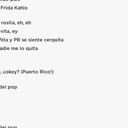
 Frida Kahlo
 rosita, eh, eh
vita, ey
ñita y PR se siente cerquita
nadie me lo quita
, ¿okey? ¡Puerto Rico!)
del pop
del pop