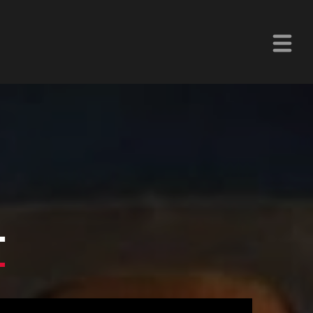
La Z Chetumal 92.9FM
L