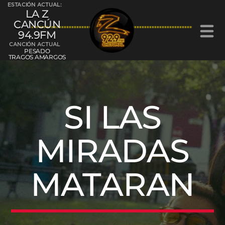
ESTACIÓN ACTUAL:
LA Z
CANCÚN
94.9FM
CANCIÓN ACTUAL
PESADO
TRAGOS AMARGOS
La Z Cancún 94.9FM
SI LAS
MIRADAS
La Z Chetumal 92.9FM
MATARAN
L