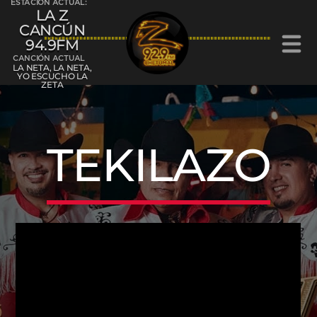
ESTACIÓN ACTUAL:
LA Z
CANCÚN
94.9FM
CANCIÓN ACTUAL
LA NETA, LA NETA,
YO ESCUCHO LA
ZETA
La Z Cancún 94.9FM
TEKILAZO
La Z Chetumal 92.9FM
L