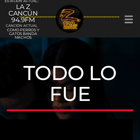
ESTACIÓN ACTUAL:
LA Z
CANCÚN
94.9FM
CANCIÓN ACTUAL
COMO PERROS Y
GATOS BANDA
MACHOS
La Z Cancún 94.9FM
TODO LO
FUE
La Z Chetumal 92.9FM
L