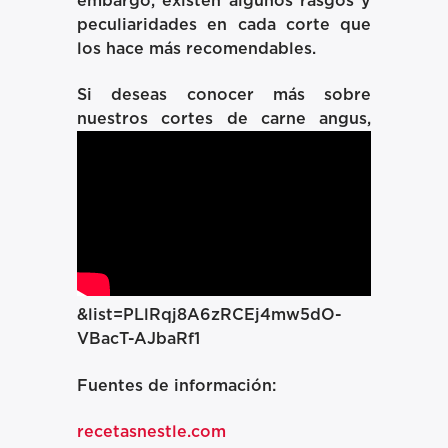
embargo, existen algunos rasgos y
peculiaridades en cada corte que
los hace más recomendables.
Si deseas conocer más sobre
nuestros cortes de carne angus,
&list=PLlRqj8A6zRCEj4mw5dO-
VBacT-AJbaRf1
Fuentes de información:
recetasnestle.com