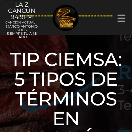
LA Z
CANCÚN
94.9FM
CANCIÓN ACTUAL
MARCO ANTONIO
SOLÍS
SIEMPRE TU A MI
LADO
TIP CIEMSA:
La Z Cancún 94.9FM
5 TIPOS DE
La Z Chetumal 92.9FM
TÉRMINOS
EN
L